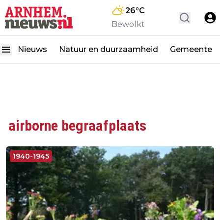
26
°C
Bewolkt
Nieuws
Natuur en duurzaamheid
Gemeente
airborne begraafplaats
1940-1945