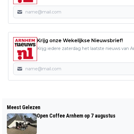
Krijg onze Wekelijkse Nieuwsbrief!
Krijg iedere zaterdag het laatste nieuws van 
Vorig artikel
Meest Gelezen
BRITSE VETERANEN GEWEIGERD BIJ
Open Coffee Arnhem op 7 augustus
ARNHEMSE HERDENKING