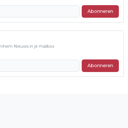
Abonneren
Arnhem Nieuws in je mailbox
Abonneren
Volgend artikel
WEGAFSLUITING WEGENS NIEUW
ASFALT MOOIEWEG