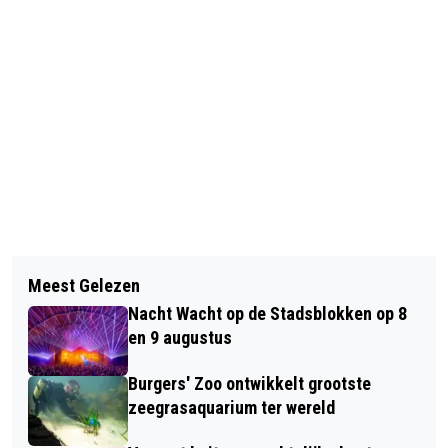
Vorig artikel
Volgend artikel
VERGETEN VERHALEN UIT LAATSTE
Meest Gelezen
BRITSE VETERANEN GEWEIGERD BIJ
OORLOGSJAAR IN PARK OPEN
Nacht Wacht op de Stadsblokken op 8
ARNHEMSE HERDENKING
en 9 augustus
Burgers' Zoo ontwikkelt grootste
zeegrasaquarium ter wereld