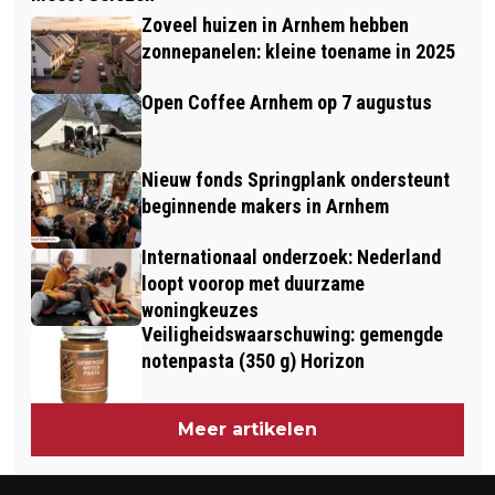
HEMA ROEPT SPEELGOEDCILINDER
GRATIS VOORSPEL
Zoveel huizen in Arnhem hebben
TERUG
zonnepanelen: kleine toename in 2025
Open Coffee Arnhem op 7 augustus
Nieuw fonds Springplank ondersteunt
beginnende makers in Arnhem
Internationaal onderzoek: Nederland
loopt voorop met duurzame
woningkeuzes
Veiligheidswaarschuwing: gemengde
notenpasta (350 g) Horizon
Meer artikelen