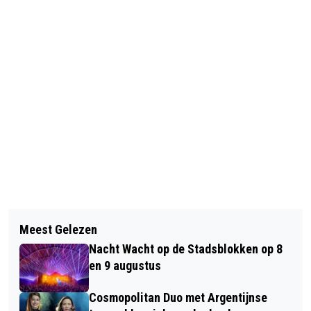
Vorig artikel
Volgend artikel
VROUW UIT OCHTEN VEROORDEELD
Meest Gelezen
INTENSIVE CARE RIJNSTATE KRIJGT
VOOR VEROORZAKEN
Nacht Wacht op de Stadsblokken op 8
DONATIE VAN ROTARY ZEVENAAR
VERKEERSONGEVAL IN ARNHEM
en 9 augustus
VOOR DAKTERRAS IC
Cosmopolitan Duo met Argentijnse