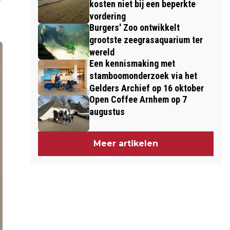
kosten niet bij een beperkte
vordering
Burgers' Zoo ontwikkelt
grootste zeegrasaquarium ter
wereld
Een kennismaking met
stamboomonderzoek via het
Gelders Archief op 16 oktober
Open Coffee Arnhem op 7
augustus
Meer artikelen