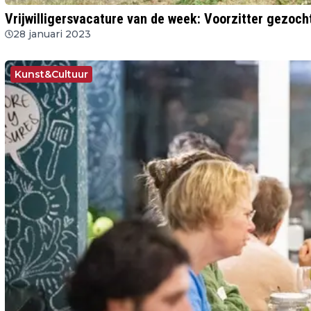
Vrijwilligersvacature van de week: Voorzitter gezoch
28 januari 2023
Kunst&Cultuur