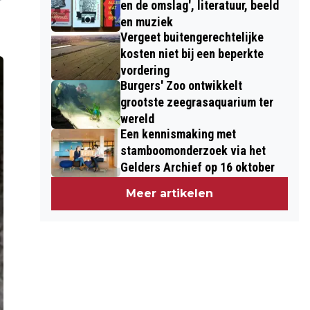
en de omslag', literatuur, beeld
en muziek
Vergeet buitengerechtelijke
kosten niet bij een beperkte
vordering
Burgers' Zoo ontwikkelt
grootste zeegrasaquarium ter
wereld
Een kennismaking met
stamboomonderzoek via het
Gelders Archief op 16 oktober
Meer artikelen