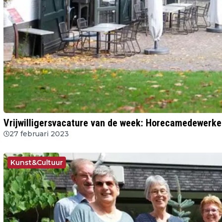
Vrijwilligersvacature van de week: Horecamedewerk
27 februari 2023
Kunst&Cultuur