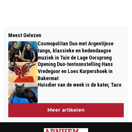
Vorig artikel
Volgend artikel
AIRBORNE MUSEUM ONTVING 107.500
Meest Gelezen
RIJNSTATE EN HAN LEGGEN NIEUWE
BEZOEKERS IN 2022
Cosmopolitan Duo met Argentijnse
SAMENWERKING VAST IN
tango, klassieke en hedendaagse
OVEREENKOMST
muziek in Tuin de Lage Oorsprong
Opening Duo-tentoonstelling Hans
Vredegoor en Loes Kurpershoek in
Bakermat
Huisdier van de week is de kater, Taco
Meer artikelen