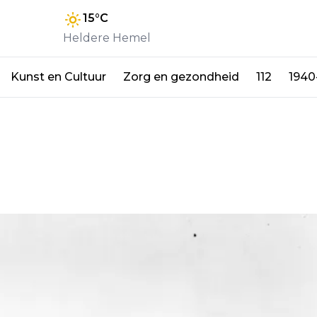
15
°C
Heldere Hemel
Kunst en Cultuur
Zorg en gezondheid
112
1940