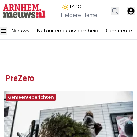
14
°C
Heldere Hemel
Nieuws
Natuur en duurzaamheid
Gemeente
PreZero
Gemeenteberichten