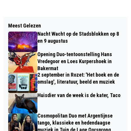
Vorig artikel
Volgend artikel
VALLENDE STERREN OP KOMST
Meest Gelezen
AANHOUDENDE DROOGTE KAN
Nacht Wacht op de Stadsblokken op 8
BINNENVAART LANGER DWARSZITTEN
en 9 augustus
Opening Duo-tentoonstelling Hans
Vredegoor en Loes Kurpershoek in
Bakermat
2 september in Rozet: 'Het boek en de
omslag', literatuur, beeld en muziek
Huisdier van de week is de kater, Taco
Cosmopolitan Duo met Argentijnse
tango, klassieke en hedendaagse
muziek in Tuin de Lage Oorsprong