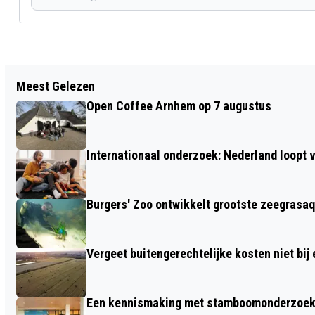
Vorig artikel
Meest Gelezen
GEMEENTE ARNHEM WENST JOU EEN
Open Coffee Arnhem op 7 augustus
HEEL MOOI EN GELUKKIG NIEUW JAAR
Internationaal onderzoek: Nederland loop
Burgers' Zoo ontwikkelt grootste zeegrasaq
Vergeet buitengerechtelijke kosten niet bij
Een kennismaking met stamboomonderzoek v