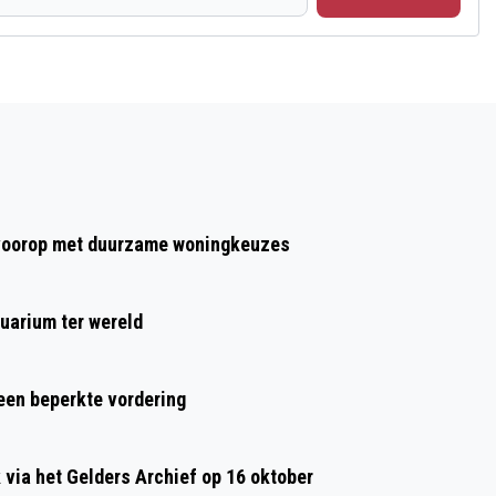
Volgend artikel
ARNHEM VERWELKOMT 21
NEDERLANDERS
t voorop met duurzame woningkeuzes
uarium ter wereld
 een beperkte vordering
ia het Gelders Archief op 16 oktober