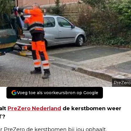
PreZero
Voeg toe als voorkeursbron op Google
alt
PreZero Nederland
de kerstbomen weer
T?
PreZero de kerstbomen bij jou ophaalt.