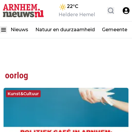
22
°C
Heldere Hemel
Nieuws
Natuur en duurzaamheid
Gemeente
oorlog
Kunst&Cultuur