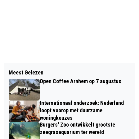
Vorig artikel
Volgend artikel
STATE OF FASHION 2024:
Meest Gelezen
IPKW OPENT ARNHEM ELECTRICITY
PRINTSESSIES EN GRATIS LATEN
Open Coffee Arnhem op 7 augustus
WEEK MAANDAG 27 MEI
DRUKKEN
Internationaal onderzoek: Nederland
loopt voorop met duurzame
woningkeuzes
Burgers' Zoo ontwikkelt grootste
zeegrasaquarium ter wereld