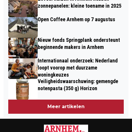
TIJDEN VOOR AFVALINZAMELING EN
zonnepanelen: kleine toename in 2025
AFVALBRENGSTATIONS
Open Coffee Arnhem op 7 augustus
Nieuw fonds Springplank ondersteunt
beginnende makers in Arnhem
Internationaal onderzoek: Nederland
loopt voorop met duurzame
woningkeuzes
Veiligheidswaarschuwing: gemengde
notenpasta (350 g) Horizon
Meer artikelen