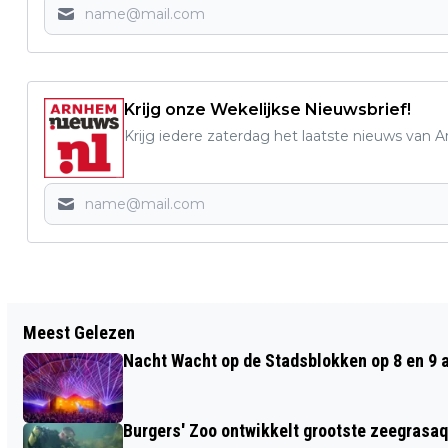
Krijg onze Wekelijkse Nieuwsbrief!
Krijg iedere zaterdag het laatste nieuws van 
Vorig artikel
Meest Gelezen
SUCCESVOL DEBAT VOOR ALLE
Nacht Wacht op de Stadsblokken op 8 en 9 
EERSTEJAARS STUDENTEN VAN HET
ASTRUM COLLEGE
Burgers' Zoo ontwikkelt grootste zeegrasaq