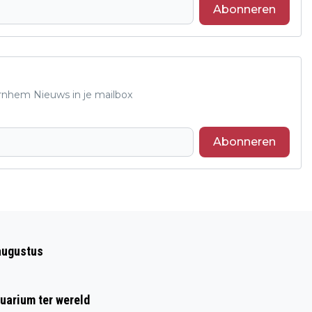
Abonneren
Arnhem Nieuws in je mailbox
Abonneren
Volgend artikel
16 PROCENT VAN DE BESTELAUTO'S IN
augustus
ARNHEM MAG VOLGEND JAAR STEDEN
NIET MEER IN
uarium ter wereld