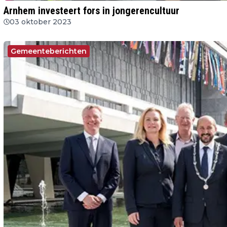
Arnhem investeert fors in jongerencultuur
03 oktober 2023
Gemeenteberichten