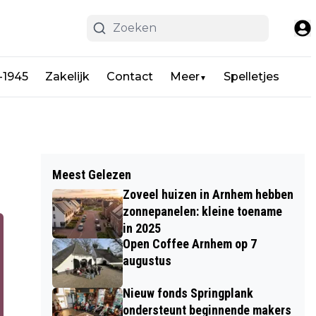
-1945
Zakelijk
Contact
Meer
Spelletjes
▼
Meest Gelezen
Zoveel huizen in Arnhem hebben
zonnepanelen: kleine toename
in 2025
Open Coffee Arnhem op 7
augustus
Nieuw fonds Springplank
ondersteunt beginnende makers