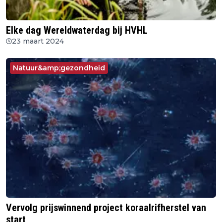
Elke dag Wereldwaterdag bij HVHL
23 maart 2024
Natuur&amp;gezondheid
Vervolg prijswinnend project koraalrifherstel van
start