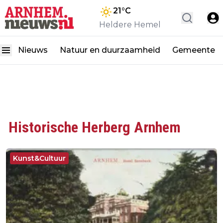
21
°C
Heldere Hemel
Nieuws
Natuur en duurzaamheid
Gemeente
Historische Herberg Arnhem
Kunst&Cultuur