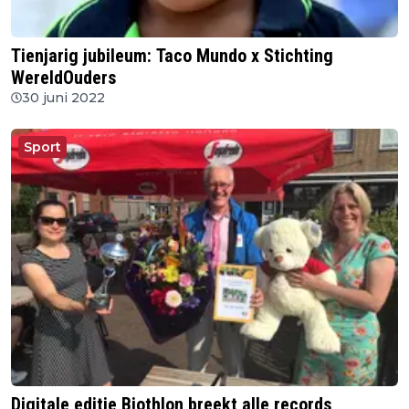
Tienjarig jubileum: Taco Mundo x Stichting
WereldOuders
30 juni 2022
Sport
Digitale editie Biothlon breekt alle records