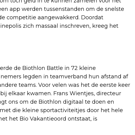
 om toch geld in te kunnen zamelen voor het
n een app werden tussenstanden om de snelste
 de competitie aangewakkerd. Doordat
nepolis zich massaal inschreven, kreeg het
eerde de Biothlon Battle in 72 kleine
elnemers legden in teamverband hun afstand af
andere teams. Voor velen was het de eerste keer
s bij elkaar kwamen. Frans Wientjes, directeur
ngt ons om de Biothlon digitaal te doen en
t die kleine sportactiviteitjes door het hele
et het Bio Vakantieoord ontstaat, is