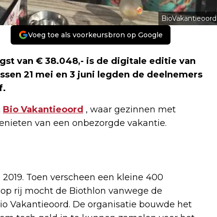
BioVakantieoord
Voeg toe als voorkeursbron op Google
 van € 38.048,- is de digitale editie van
ssen 21 mei en 3 juni legden de deelnemers
f.
t
Bio Vakantieoord
, waar gezinnen met
nieten van een onbezorgde vakantie.
n 2019. Toen verscheen een kleine 400
 op rij mocht de Biothlon vanwege de
Bio Vakantieoord. De organisatie bouwde het