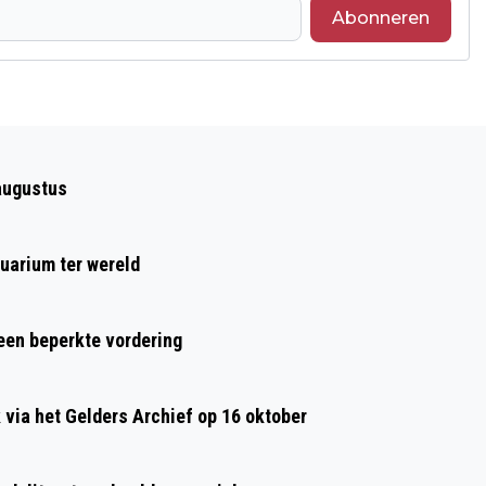
Abonneren
Volgend artikel
GETUIGEN GEZOCHT BIJ
augustus
WONINGINBRAAK VAN HASSELTSTRAAT
EN POGING INBRAAK ZASLAAN
uarium ter wereld
 een beperkte vordering
ia het Gelders Archief op 16 oktober