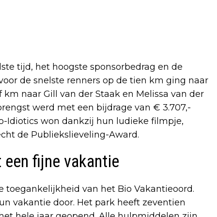
te tijd, het hoogste sponsorbedrag en de
oor de snelste renners op de tien km ging naar
km naar Gill van der Staak en Melissa van der
rengst werd met een bijdrage van € 3.707,-
Idiotics won dankzij hun ludieke filmpje,
echt de Publiekslieveling-Award.
 een fijne vakantie
e toegankelijkheid van het Bio Vakantieoord.
un vakantie door. Het park heeft zeventien
et hele jaar geopend. Alle hulpmiddelen zijn