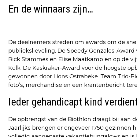
En de winnaars zijn…
De deelnemers streden om awards om de snels
publiekslieveling. De Speedy Gonzales-Award v
Rick Stammes en Elise Maatkamp en op de vijf 
Kolk. De Kaskraker-Award voor de hoogste opb
gewonnen door Lions Ostrabeke. Team Trio-Bio-
foto’s, merchandise en een krantenbericht ter
Ieder gehandicapt kind verdient
De opbrengst van de Biothlon draagt bij aan d
Jaarlijks brengen er ongeveer 1750 gezinnen h
volledig aangepaste vakantiebungalows en is h