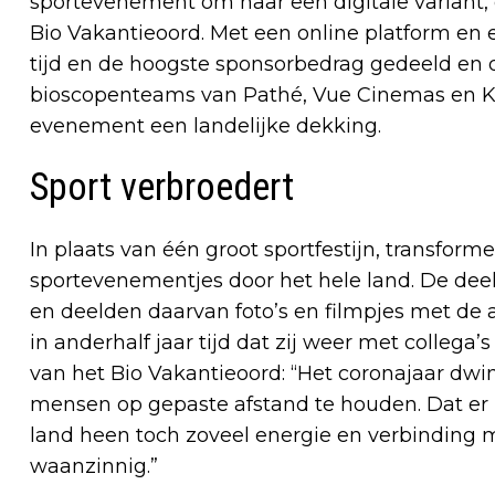
sportevenement om naar een digitale variant,
Bio Vakantieoord. Met een online platform e
tijd en de hoogste sponsorbedrag gedeeld en
bioscopenteams van Pathé, Vue Cinemas en Ki
evenement een landelijke dekking.
Sport verbroedert
In plaats van één groot sportfestijn, transform
sportevenementjes door het hele land. De de
en deelden daarvan foto’s en filmpjes met de 
in anderhalf jaar tijd dat zij weer met collega’
van het Bio Vakantieoord: “Het coronajaar dwi
mensen op gepaste afstand te houden. Dat er me
land heen toch zoveel energie en verbinding m
waanzinnig.”