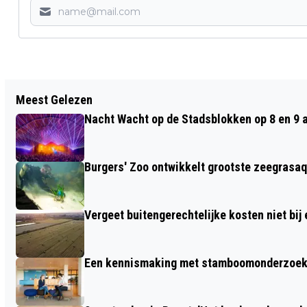
Vorig artikel
Meest Gelezen
STEVIGE ONWEERSBUIEN IN TWEEDE
Nacht Wacht op de Stadsblokken op 8 en 9 
HELFT VAN DEZE WEEK
Burgers' Zoo ontwikkelt grootste zeegrasaq
Vergeet buitengerechtelijke kosten niet bij
Een kennismaking met stamboomonderzoek v