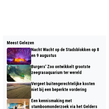
Vorig artikel
Volgend artikel
BURGEMEESTER SLUIT WONING IN
Meest Gelezen
TERUGROEPACTIE JUMBO
GEITENKAMP WEGENS GROTE
Nacht Wacht op de Stadsblokken op 8
BROODPRODUCTEN
HOEVEELHEID ILLEGAAL VUURWERK
en 9 augustus
Burgers' Zoo ontwikkelt grootste
zeegrasaquarium ter wereld
Vergeet buitengerechtelijke kosten
niet bij een beperkte vordering
Een kennismaking met
stamboomonderzoek via het Gelders