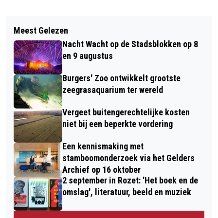
Vorig artikel
Volgend artikel
SGA-SCHOLIERE WINT BRONS OP
Meest Gelezen
DIGITAAL KERSTCONCERT GOOG:
INTERNATIONAL JUNIOR SCIENCE
Nacht Wacht op de Stadsblokken op 8
GENIETEN VANUIT JE LUIE STOEL
OLYMPIAD IN DUBAI
en 9 augustus
Burgers' Zoo ontwikkelt grootste
zeegrasaquarium ter wereld
Vergeet buitengerechtelijke kosten
niet bij een beperkte vordering
Een kennismaking met
stamboomonderzoek via het Gelders
Archief op 16 oktober
2 september in Rozet: 'Het boek en de
omslag', literatuur, beeld en muziek