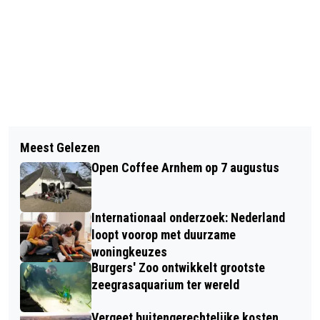
Vorig artikel
Volgend artikel
NEDERLANDERS BEZORGD OVER
Meest Gelezen
AANSTAANDE VRIJDAG LEKKER
WATERVERSPILLING MAAR BLIJVEN
Open Coffee Arnhem op 7 augustus
BAKKIE DOEN?
PASSIEF, OOK TIJDENS HETE ZOMER
Internationaal onderzoek: Nederland
loopt voorop met duurzame
woningkeuzes
Burgers' Zoo ontwikkelt grootste
zeegrasaquarium ter wereld
Vergeet buitengerechtelijke kosten