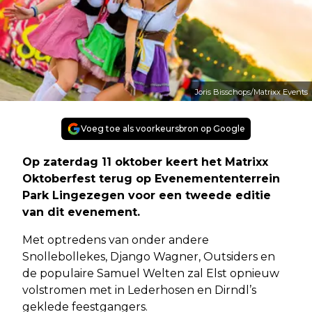
Joris Bisschops/Matrixx Events
Voeg toe als voorkeursbron op Google
Op zaterdag 11 oktober keert het Matrixx
Oktoberfest terug op Evenemententerrein
Park Lingezegen voor een tweede editie
van dit evenement.
Met optredens van onder andere
Snollebollekes, Django Wagner, Outsiders en
de populaire Samuel Welten zal Elst opnieuw
volstromen met in Lederhosen en Dirndl’s
geklede feestgangers.