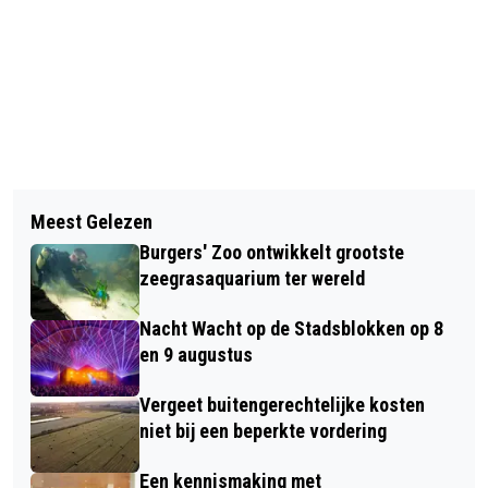
Vorig artikel
Volgend artikel
BOAZ LOOPT DE NIJMEEGSE 4DAAGSE
Meest Gelezen
CODE ROOD IN ARNHEM: ZORG VOOR
VOOR SPORTDAG VOOR
Burgers' Zoo ontwikkelt grootste
JEZELF EN VOOR ELKAAR!
SLECHTZIENDE EN BLINDE KINDEREN
zeegrasaquarium ter wereld
Nacht Wacht op de Stadsblokken op 8
en 9 augustus
Vergeet buitengerechtelijke kosten
niet bij een beperkte vordering
Een kennismaking met