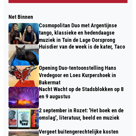
Net Binnen
Cosmopolitan Duo met Argentijnse
tango, klassieke en hedendaagse
muziek in Tuin de Lage Oorsprong
Huisdier van de week is de kater, Taco
Opening Duo-tentoonstelling Hans
Vredegoor en Loes Kurpershoek in
Bakermat
Nacht Wacht op de Stadsblokken op 8
en 9 augustus
2 september in Rozet: 'Het boek en de
omslag', literatuur, beeld en muziek
Vergeet buitengerechtelijke kosten