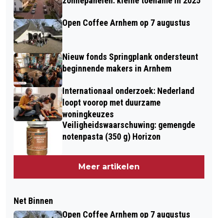
zonnepanelen: kleine toename in 2025
Open Coffee Arnhem op 7 augustus
Nieuw fonds Springplank ondersteunt
beginnende makers in Arnhem
Internationaal onderzoek: Nederland
loopt voorop met duurzame
woningkeuzes
Veiligheidswaarschuwing: gemengde
notenpasta (350 g) Horizon
Meer artikelen
Net Binnen
Open Coffee Arnhem op 7 augustus