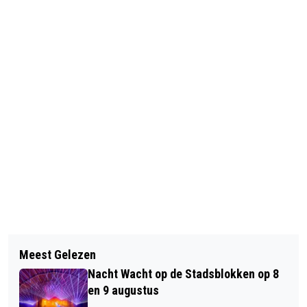
Vorig artikel
Volgend artikel
DIVERSE ACTIVITEITEN ROND KETI
Meest Gelezen
EXTRA ENERGIETOESLAG VOOR
KOTI
Nacht Wacht op de Stadsblokken op 8
LAGERE INKOMENS
en 9 augustus