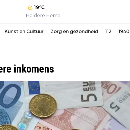
19
°C
Heldere Hemel
Kunst en Cultuur
Zorg en gezondheid
112
1940
gere inkomens