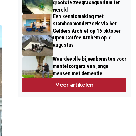
grootste zeegrasaquarium ter
wereld
Een kennismaking met
stamboomonderzoek via het
Gelders Archief op 16 oktober
Open Coffee Arnhem op 7
augustus
Waardevolle bijeenkomsten voor
mantelzorgers van jonge
mensen met dementie
Meer artikelen