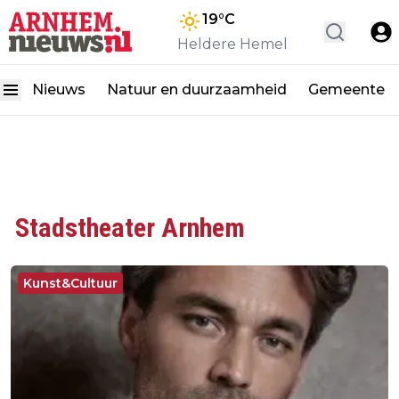
19
°C
Heldere Hemel
Nieuws
Natuur en duurzaamheid
Gemeente
Stadstheater Arnhem
Kunst&Cultuur