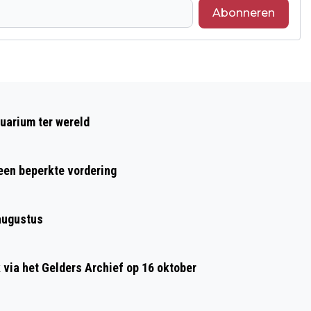
Abonneren
Volgend artikel
ALZHEIMER CAFÉ ARNHEM OP 28
uarium ter wereld
FEBRUARI: WEGWIJS IN DE
MANTELZORG EN DEMENTIE
 een beperkte vordering
augustus
ia het Gelders Archief op 16 oktober