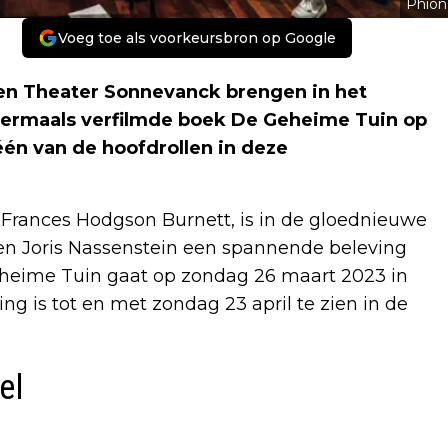
Phion
Voeg toe als voorkeursbron op Google
 en Theater Sonnevanck brengen in het
ermaals verfilmde boek De Geheime Tuin op
één van de hoofdrollen in deze
r Frances Hodgson Burnett, is in de gloednieuwe
en Joris Nassenstein een spannende beleving
Geheime Tuin gaat op zondag 26 maart 2023 in
ng is tot en met zondag 23 april te zien in de
el