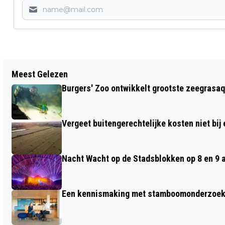
Vorig artikel
Meest Gelezen
ZATERDAG 25 FEBRUARI: ‘FRANSE DAG’
Burgers' Zoo ontwikkelt grootste zeegrasaq
MET VERTALER ROKUS HOFSTEDE
Vergeet buitengerechtelijke kosten niet bij
Nacht Wacht op de Stadsblokken op 8 en 9 
Een kennismaking met stamboomonderzoek v