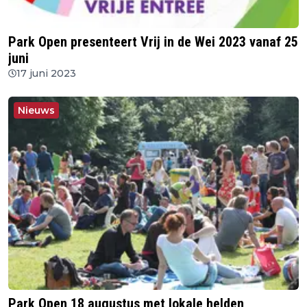
Park Open presenteert Vrij in de Wei 2023 vanaf 25
juni
17 juni 2023
Nieuws
Park Open 18 augustus met lokale helden