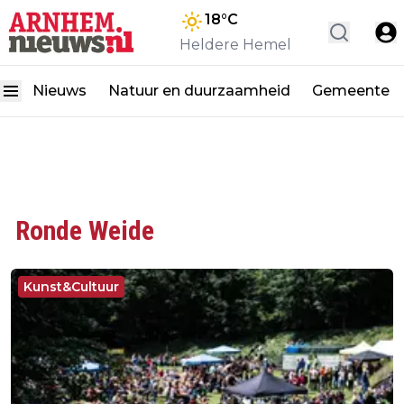
18
°C
Heldere Hemel
Nieuws
Natuur en duurzaamheid
Gemeente
Ronde Weide
Kunst&Cultuur