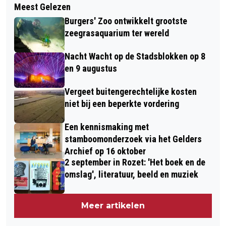
VOORSPEELUUR GELDERSE
Meest Gelezen
GEMEENTE LANCEERT AGENDA VOOR
KLARINETSTUDIO IN ROZET OP 29
Burgers' Zoo ontwikkelt grootste
SCHONERE LUCHT
JUNI
zeegrasaquarium ter wereld
Nacht Wacht op de Stadsblokken op 8
en 9 augustus
Vergeet buitengerechtelijke kosten
niet bij een beperkte vordering
Een kennismaking met
stamboomonderzoek via het Gelders
Archief op 16 oktober
2 september in Rozet: 'Het boek en de
omslag', literatuur, beeld en muziek
Meer artikelen