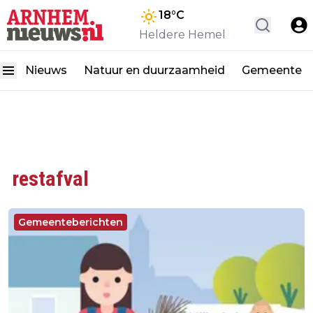
18
°C
Heldere Hemel
Nieuws
Natuur en duurzaamheid
Gemeente
restafval
Gemeenteberichten