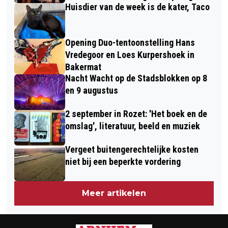
Huisdier van de week is de kater, Taco
Opening Duo-tentoonstelling Hans
Vredegoor en Loes Kurpershoek in
Bakermat
Nacht Wacht op de Stadsblokken op 8
en 9 augustus
2 september in Rozet: 'Het boek en de
omslag', literatuur, beeld en muziek
Vergeet buitengerechtelijke kosten
niet bij een beperkte vordering
Meer artikelen