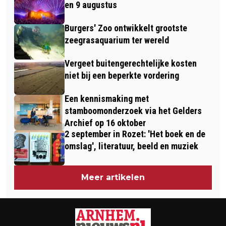
ONDERTEKENEN OVEREENKOMST
WUIJTSWINKEL
en 9 augustus
BOUW LOCATIE IN ELST
Burgers' Zoo ontwikkelt grootste
zeegrasaquarium ter wereld
Vergeet buitengerechtelijke kosten
niet bij een beperkte vordering
Een kennismaking met
stamboomonderzoek via het Gelders
Archief op 16 oktober
2 september in Rozet: 'Het boek en de
omslag', literatuur, beeld en muziek
Meer artikelen