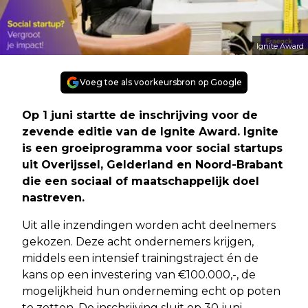
Ignite Award
Voeg toe als voorkeursbron op Google
Op 1 juni startte de inschrijving voor de
zevende editie van de Ignite Award. Ignite
is een groeiprogramma voor social startups
uit Overijssel, Gelderland en Noord-Brabant
die een sociaal of maatschappelijk doel
nastreven.
Uit alle inzendingen worden acht deelnemers
gekozen. Deze acht ondernemers krijgen,
middels een intensief trainingstraject én de
kans op een investering van €100.000,-, de
mogelijkheid hun onderneming echt op poten
te zetten. De inschrijving sluit op 30 juni.