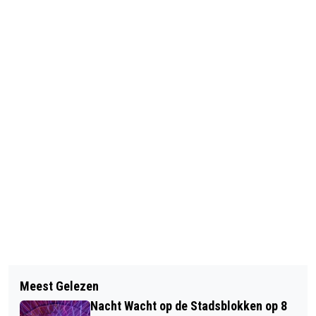
Vorig artikel
Volgend artikel
ARNHEM NEEMT AFSCHEID VAN
Meest Gelezen
RIJNSTATE, UNICA EN BERGHEGE
GEMEENTESECRETARIS ROB VAN
Nacht Wacht op de Stadsblokken op 8