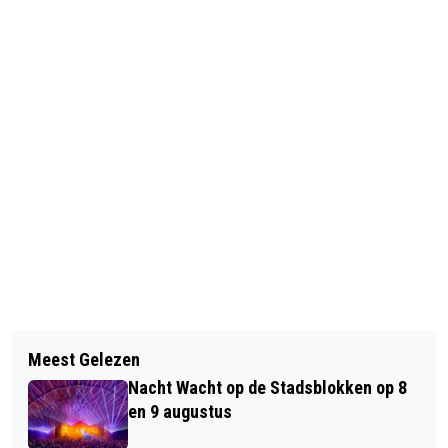
Vorig artikel
Volgend artikel
ACTIE GESTART BIJ LOKET
Meest Gelezen
GETUIGEN GEZOCHT BIJ
GELDZAKEN EN ONDERNEMERS
Nacht Wacht op de Stadsblokken op 8
WONINGINBRAAK
en 9 augustus
KEMPERBERGERWEG