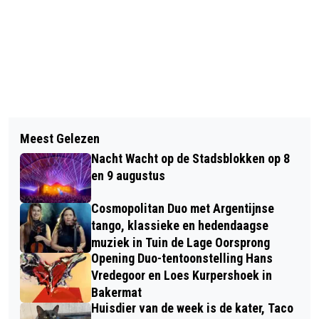
Vorig artikel
Volgend artikel
PANGEA TRAVEL WINT REISGRAAG
Meest Gelezen
PROTESTEN TEGEN
AWARD 2021
Nacht Wacht op de Stadsblokken op 8
STRAATINTIMIDATIE OP 11 APRIL
en 9 augustus
Cosmopolitan Duo met Argentijnse
tango, klassieke en hedendaagse
muziek in Tuin de Lage Oorsprong
Opening Duo-tentoonstelling Hans
Vredegoor en Loes Kurpershoek in
Bakermat
Huisdier van de week is de kater, Taco