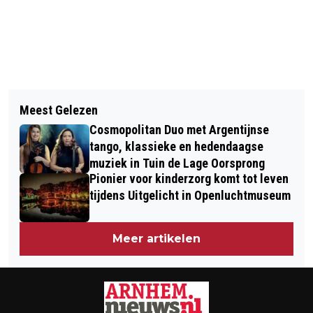
Vorig artikel
Volgend artikel
HOME-START ZOEKT VRIJWILLIGERS
Meest Gelezen
INTERVENTIETEAM CONTROLEERT
VOOR GEZINSONDERSTEUNING
Cosmopolitan Duo met Argentijnse
GARAGEBOXEN IN STRIJD TEGEN
tango, klassieke en hedendaagse
ONDERMIJNING
muziek in Tuin de Lage Oorsprong
Pionier voor kinderzorg komt tot leven
tijdens Uitgelicht in Openluchtmuseum
Meer artikelen