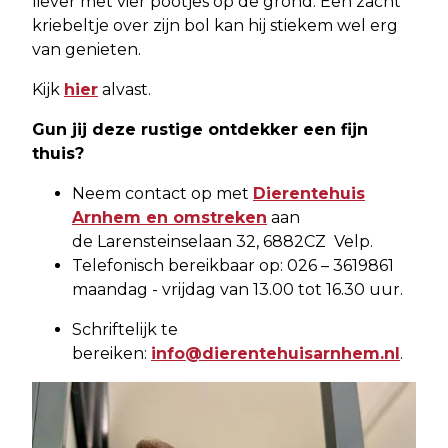
liever met vier pootjes op de grond. Een zacht
kriebeltje over zijn bol kan hij stiekem wel erg
van genieten.
Kijk
hier
alvast.
Gun jij deze rustige ontdekker een fijn
thuis?
Neem contact op met
Dierentehuis
Arnhem en omstreken
aan
de Larensteinselaan 32, 6882CZ Velp.
Telefonisch bereikbaar op: 026 – 3619861
maandag - vrijdag van 13.00 tot 16.30 uur.
Schriftelijk te
bereiken:
info@dierentehuisarnhem.nl
.