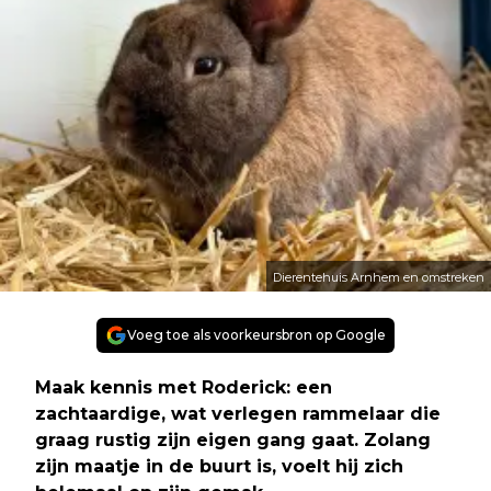
Dierentehuis Arnhem en omstreken
Voeg toe als voorkeursbron op Google
Maak kennis met Roderick: een
zachtaardige, wat verlegen rammelaar die
graag rustig zijn eigen gang gaat. Zolang
zijn maatje in de buurt is, voelt hij zich