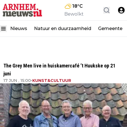
18
°C
Bewolkt
Nieuws
Natuur en duurzaamheid
Gemeente
The Grey Men live in huiskamercafé ’t Huukske op 21
juni
17 JUN , 15:00
•
KUNST&CULTUUR