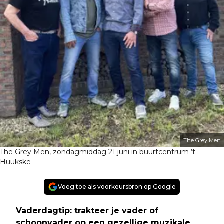
The Grey Men
The Grey Men, zondagmiddag 21 juni in buurtcentrum ’t
Huukske
Voeg toe als voorkeursbron op Google
Vaderdagtip: trakteer je vader of
schoonvader op een gezellige muzikale