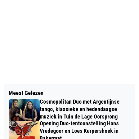
Vorig artikel
Volgend artikel
HUISDIER VAN DE WEEK: HET KONIJN
Meest Gelezen
NEDERLANDS OPENLUCHTMUSEUM
RODERICK
Cosmopolitan Duo met Argentijnse
ORGANISEERT EERSTE FESTIEVAL
tango, klassieke en hedendaagse
ROND IMMATERIEEL ERFGOED
muziek in Tuin de Lage Oorsprong
Opening Duo-tentoonstelling Hans
Vredegoor en Loes Kurpershoek in
Bakermat