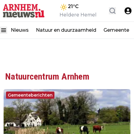
21
°C
Heldere Hemel
Nieuws
Natuur en duurzaamheid
Gemeente
Natuurcentrum Arnhem
Gemeenteberichten