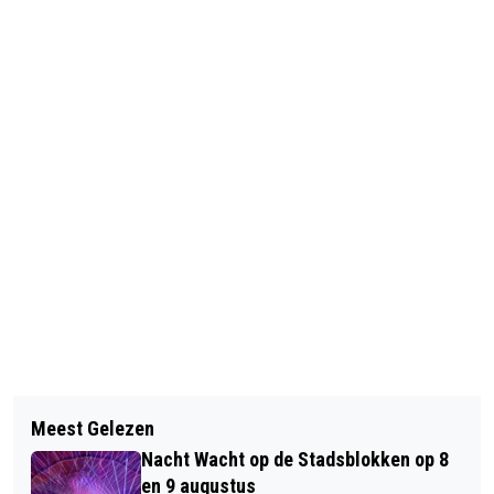
Vorig artikel
Volgend artikel
GOOG GEEFT EEN KERSTCONCERT
Meest Gelezen
ARNHEM FLINK OP STOOM MET CO2-
MET ALLURE IN POSTTHEATER
Nacht Wacht op de Stadsblokken op 8
BESPARING
en 9 augustus