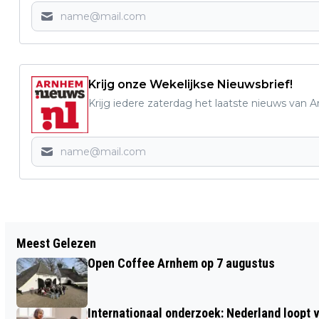
Krijg onze Wekelijkse Nieuwsbrief!
Krijg iedere zaterdag het laatste nieuws van 
Vorig artikel
Meest Gelezen
LEZING VAN BARBARA VAN RIJN
Open Coffee Arnhem op 7 augustus
TUWOR OP 25 MEI IN HET COLOFON
Internationaal onderzoek: Nederland loop