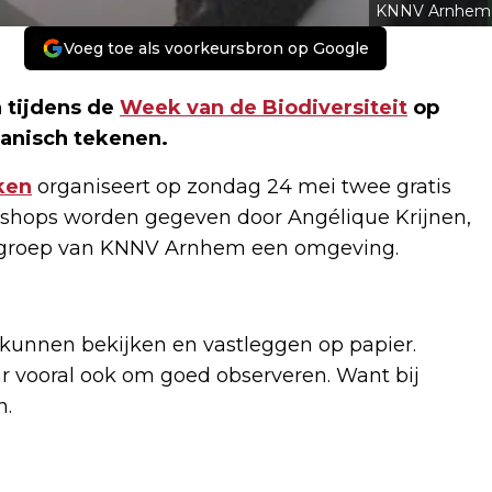
KNNV Arnhem
Voeg toe als voorkeursbron op Google
n tijdens de
Week van de Biodiversiteit
op
anisch tekenen.
ken
organiseert op zondag 24 mei twee gratis
rkshops worden gegeven door Angélique Krijnen,
rkgroep van KNNV Arnhem een omgeving.
kunnen bekijken en vastleggen op papier.
ar vooral ook om goed observeren. Want bij
n.