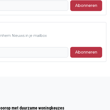
Abonneren
Arnhem Nieuws in je mailbox
Abonneren
Volgend artikel
RABOBANK NIEUWE HOOFDPARTNER
NEDERLANDS OPENLUCHTMUSEUM
t voorop met duurzame woningkeuzes