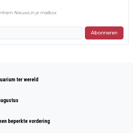
Arnhem Nieuws in je mailbox
Abonneren
Volgend artikel
WORKSHOPS BOTANISCH TEKENEN IN
uarium ter wereld
VELP OP 24 MEI
augustus
 een beperkte vordering