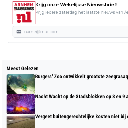
Krijg onze Wekelijkse Nieuwsbrief!
Krijg iedere zaterdag het laatste nieuws van 
Vorig artikel
Meest Gelezen
PINKSTERWEEKEND FEEST OP 23 EN 24
Burgers' Zoo ontwikkelt grootste zeegrasaq
MEI IN TUIN DE LAGE OORSPRONG
Nacht Wacht op de Stadsblokken op 8 en 9 
Vergeet buitengerechtelijke kosten niet bij