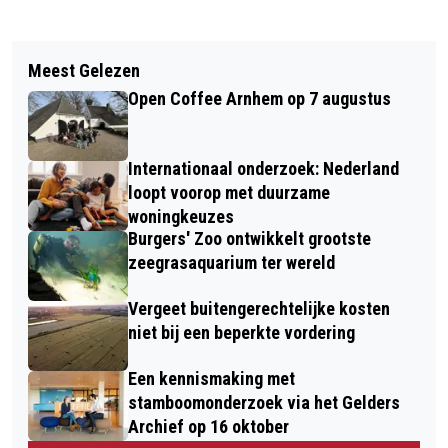
Vorig artikel
Volgend artikel
CROWDFUNDING VOOR GROENE
Meest Gelezen
HANDEL IN HARDDRUGS:
BUURTTUIN VAN START
Open Coffee Arnhem op 7 augustus
BURGEMEESTER MARCOUCH SLUIT
KAMER IN PAND AAN
Internationaal onderzoek: Nederland
SPIJKERSTRAAT
loopt voorop met duurzame
woningkeuzes
Burgers' Zoo ontwikkelt grootste
zeegrasaquarium ter wereld
Vergeet buitengerechtelijke kosten
niet bij een beperkte vordering
Een kennismaking met
stamboomonderzoek via het Gelders
Archief op 16 oktober