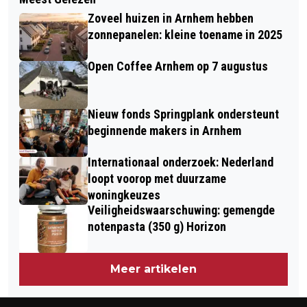
ARNHEMS COLLEGE ONDERSTEUNT
AANGEPAST PER WOENSDAG 22
Zoveel huizen in Arnhem hebben
NEDERLANDS WATERMUSEUM
DECEMBER
zonnepanelen: kleine toename in 2025
Open Coffee Arnhem op 7 augustus
Nieuw fonds Springplank ondersteunt
beginnende makers in Arnhem
Internationaal onderzoek: Nederland
loopt voorop met duurzame
woningkeuzes
Veiligheidswaarschuwing: gemengde
notenpasta (350 g) Horizon
Meer artikelen