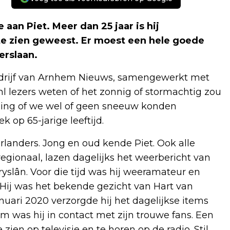
an Piet. Meer dan 25 jaar is hij
te zien geweest. Er moest een hele goede
erslaan.
bedrijf van Arnhem Nieuws, samengewerkt met
s.nl lezers weten of het zonnig of stormachtig zou
nning of we wel of geen sneeuw konden
 op 65-jarige leeftijd.
anders. Jong en oud kende Piet. Ook alle
 regionaal, lazen dagelijks het weerbericht van
Fryslân. Voor die tijd was hij weeramateur en
 Hij was het bekende gezicht van Hart van
uari 2020 verzorgde hij het dagelijkse items
dem was hij in contact met zijn trouwe fans. Een
 zien op televisie en te horen op de radio. Stil