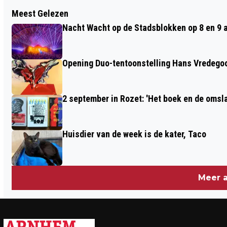
Vorig artikel
Meest Gelezen
NIEUW ASFALT OP DE
Nacht Wacht op de Stadsblokken op 8 en 9 
ZIJPENDAALSEWEG
Opening Duo-tentoonstelling Hans Vredego
2 september in Rozet: 'Het boek en de omsla
Huisdier van de week is de kater, Taco
Meer a