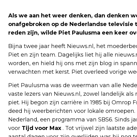
Als we aan het weer denken, dan denken we a
onafgebroken op de Nederlandse televisie 
reden zijn, wilde Piet Paulusma een keer ov
Bijna twee jaar heeft Nieuws.nl, het moeder
Piet en zijn team. Dagelijks liet hij alle nieuw
worden, en hield hij ons met zijn blog in spa
verwachten met kerst. Piet overleed vorige week
Piet Paulusma was de weerman van alle Nederl
vaste lezers van Nieuws.nl, zowel landelijk als
piet. Hij begon zijn carrière in 1985 bij Omrop 
deed hij weerberichten voor lokale omroepen.
Nederland, een programma van SBS6. Sinds jan
voor
Tijd voor Max
. Tot vrijwel zijn laatste a
aantal dagen voor zijn overlijden was hij nog te