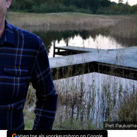
Piet Paulusma
Voeg toe als voorkeursbron op Google