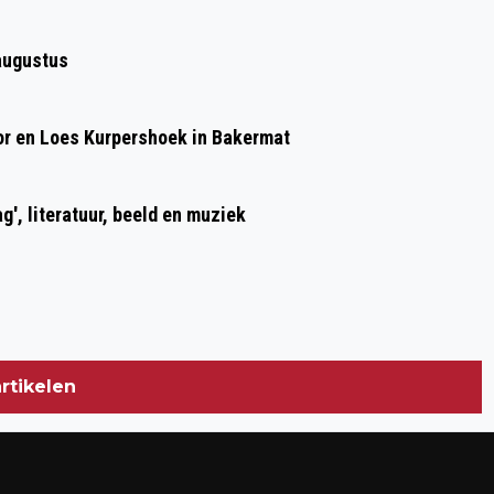
Volgend artikel
WEEK VAN HET GELD: GASTLESSEN
augustus
DOOR AHMED MARCOUCH, DEFANO
HOLWIJN EN POLITIE
or en Loes Kurpershoek in Bakermat
g', literatuur, beeld en muziek
rtikelen